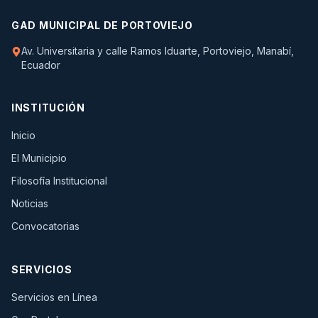
GAD MUNICIPAL DE PORTOVIEJO
Av. Universitaria y calle Ramos Iduarte, Portoviejo, Manabí,
Ecuador
INSTITUCIÓN
Inicio
El Municipio
Filosofía Institucional
Noticias
Convocatorias
SERVICIOS
(se abre en una pestaña nueva)
Servicios en Línea
(se abre en una pestaña nueva)