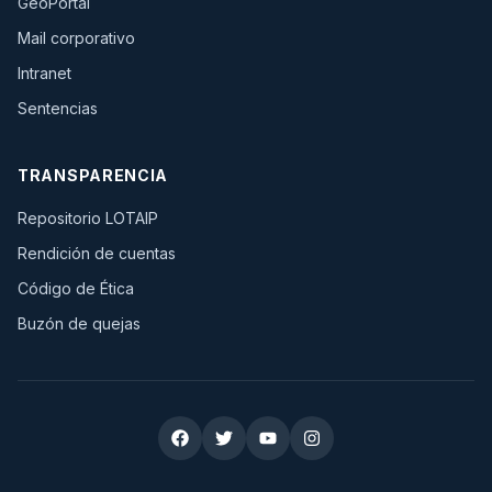
GeoPortal
(se abre en una pestaña nueva)
Mail corporativo
(se abre en una pestaña nueva)
Intranet
Sentencias
TRANSPARENCIA
Repositorio LOTAIP
Rendición de cuentas
Código de Ética
Buzón de quejas
Redes sociales